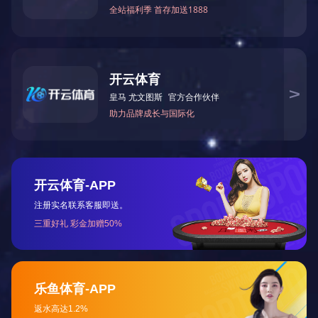
兰州乐鱼体育(中国)官方网站-LEYU SPOR
备连接……
2018
3-16
乐鱼体育(中国)官方网站-LEYU SPORTS
备——致冷挤压机……
2018
3-16
西安制冷设备安装
咸阳乐鱼体育(中国)官方网站-LEYU SPOR
主装备不多新公司主装备主装备怎么安装
2018
3-16
西安冷库设备，品质如一
一次选好联合生产商也是相比较了好几个
终来决定选定 和绵阳乐鱼体育(中国)官方网站
SPORTS 空调制冷机 有效大司联合，孩
场中有这些年的丰富经验，有职业 的安全