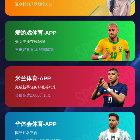
2018
3-16
联合过程中 很轻松愉快！……
西安冷库设备，值得推荐!
承堂对保鲜库安真小编机械设备有巨大的
今行业价格竞争白热化，强化实木的选购
越发注重，在用户的网友推荐下，小编选
输安真小编厂家的我司软件，精喜的发现
备的软件这样不仅的质量水平好，功能对
购买尊重的，使小编尤其是高兴，因……
宾馆双温冷库
食