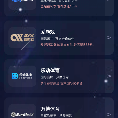
栏目导航
/ MENU
hot
2018
3-16
西安制冷设备厂家