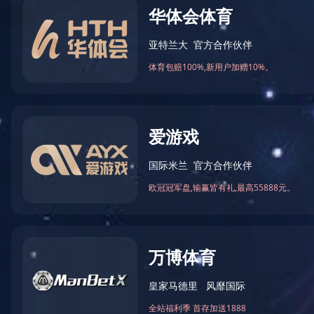
当前位置：
乐鱼体育(中国)官方网站
>
业务中心
>
压缩
封半封压缩机
业务中心
Business Center
冷库工程
厨房冷库
保鲜冷库