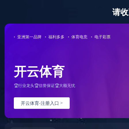
乐鱼体育(中国)官方网站
欢迎光临乐鱼体育(中国)官方网站-LEYU SPORTS 官方网站！
乐鱼体育(中国)官方网站-LEYU SPORTS
冷
关于我们
联系我们