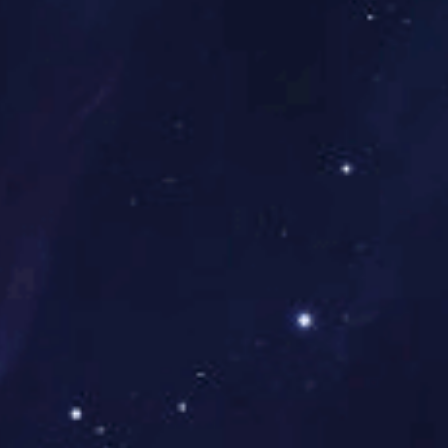
1、制冷压缩机新机调试，必须由本公司指定或认可的调试人员进行；
制冷压缩机开机前应确认机组内无人，并检查是否有遗留物品和工具，关