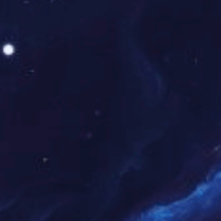
试运转时，严格检查压缩机的运转方向，当发现反转应立即停机，切断电
（每次工厂电源检修须注意！）
制冷压缩机不能在高于铭牌规定的排气压力下工作，否则会导致电机过载
当冷却缩小机正处在手机远程操纵时，机气即时几率加载，应挂牌交易大家