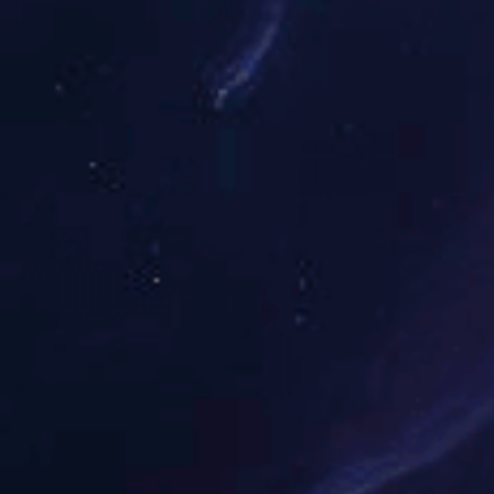
德国北京比泽尔
两器系列
冷凝器
冷风机
热门推荐
2、