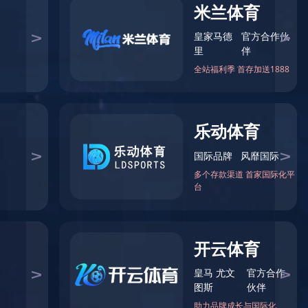
搜索
谷轮全封半封压缩机
——
谷轮涡旋压缩机调试应该注意哪些事项？西安
设备厂家的小编给大家分享一下。1、制冷压缩机
调试，必须由本公司指定或认可