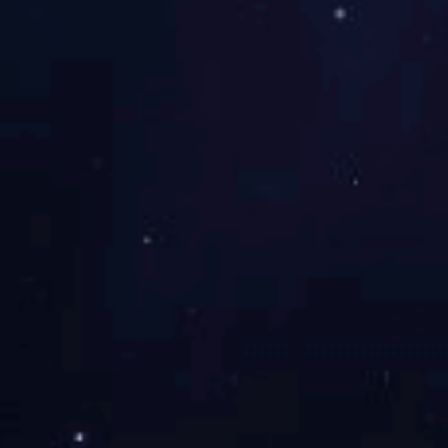
10203房号
联系人：王总
联系电话：18792452316
座机：
400电话：4008015683
邮箱：
地址：西安市未央宫李上壕村尚豪