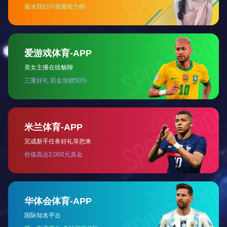
宾馆双温冷库
上一篇:
制冷设备在工业
【推荐阅读】
制冷工程产
制冷设备在
食品速冻隧道