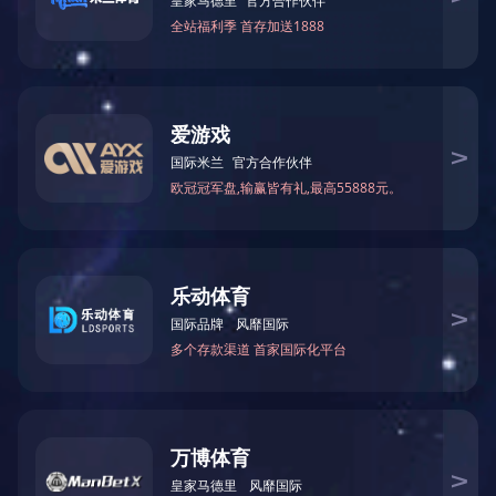
医药冷库
速冻冷库
饮品冷库
乳品冷库
预冷冷库
果品蔬菜冷库
冷藏冷冻冷库
酒店冷库
宾馆冷库
德国北京比泽
超市冷库
压缩机系列
江苏雪梅半封闭压缩机
谷轮全封半封压缩机