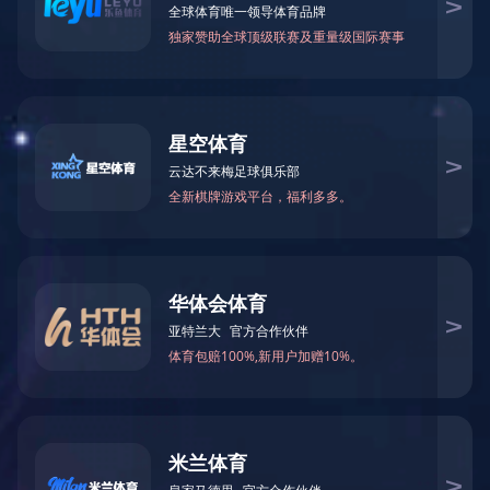
当前位置：
乐鱼体育(中国)官方网站
>
业务中心
>
压缩机系列
>
德国
京比泽尔
业务中心
热门推荐
/ HOT
Business Center
冷库工程
厨房冷库
保鲜冷库