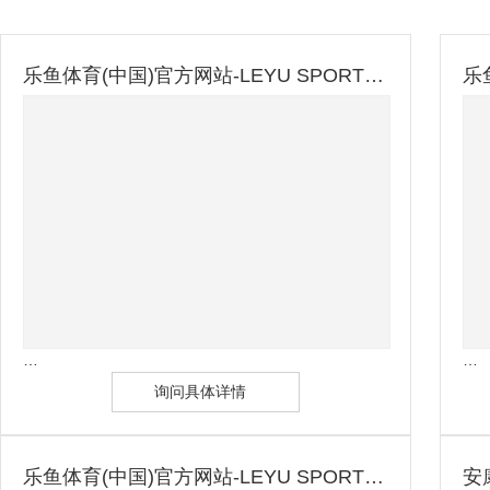
乐鱼体育(中国)官方网站-LEYU SPORTS 蔬菜保鲜库
…
…
询问具体详情
乐鱼体育(中国)官方网站-LEYU SPORTS 气调保鲜库工程案例
安