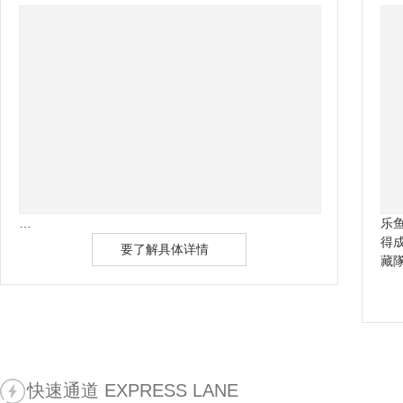
…
乐鱼
得
要了解具体详情
藏
快速通道 EXPRESS LANE