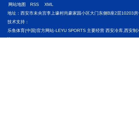
网站地图
RSS
XML
地址：西安市未央宫李上壕村尚豪家园小区大门东侧B座2层10203房号 
技术支持：
乐鱼体育(中国)官方网站-LEYU SPORTS 主要经营 西安冷库,
询！