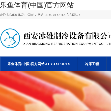
乐鱼体育(中国)官方网站
欢迎光临乐鱼体育(中国)官方网站-LEYU SPORTS 官方网站！
乐鱼体育(中国)官方网站-LEYU SPORTS
冷库工程
关于我们
联系我们