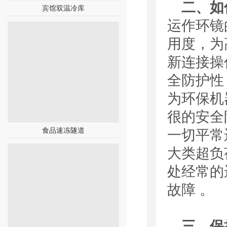
二、如
宾馆双温冷库
运作环镜
用度，为
新连接操
全防护性
为环保机
很的安全
食品速冻隧道
一切平常
大类超负
处经常的
故障 。
三、保