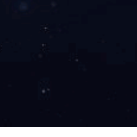
…
乐鱼
目
学习详细情况
顾
目
快速通道 EXPRESS LANE