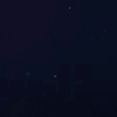
乐鱼体育(中国)官方网站-LEYU SPORTS 蔬菜保鲜库
…
…
了解一下具体详情
乐鱼体育(中国)官方网站-LEYU SPORTS 气调保鲜库工程案例
安