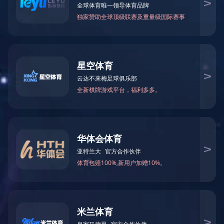
当前位置：
乐鱼体育(中国)官方网站
>
工程案例
>
工程案例
业务中心
Business Center
冷库工程
厨房冷库
保鲜冷库