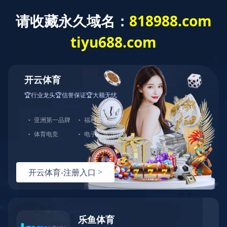
乐鱼体育(中国)官方网站
欢迎光临乐鱼体育(中国)官方网站-LEYU SPORTS 官方网站！
乐鱼体育(中国)官方网站-LEYU SPORTS
冷库工程
关于我们
联系我们