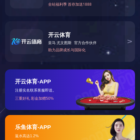
德国北京比泽尔
两器系列
冷凝器
冷风机
热门推荐
饮食需求太久性保
退，达不了已有若
图。