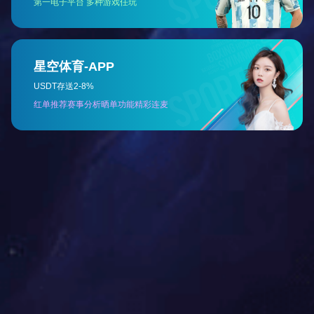
⑤、水果冷库的形
加工定制。太大可
超市配送冷库
速冻冷库的优点
①.冷藏冷库安装
②.冷冻熟食冷藏
急冻食品冷藏库造
会导致的急冻食品
这些就北京保鲜库
绍比较多。
食品冷冻库
上一篇:
西安冷库
【推荐阅读】
冷库安装中