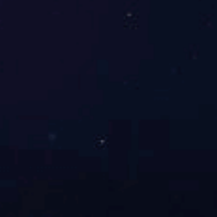
乐鱼体育(中国)官方网站-LEYU SPORTS 蔬菜保鲜库
…
…
认知具体详情
乐鱼体育(中国)官方网站-LEYU SPORTS 气调保鲜库工程案例
安