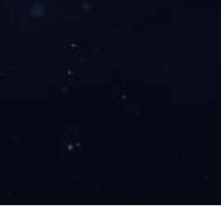
…
乐鱼
功
认识淘宝手机端
食
道
快速通道 EXPRESS LANE