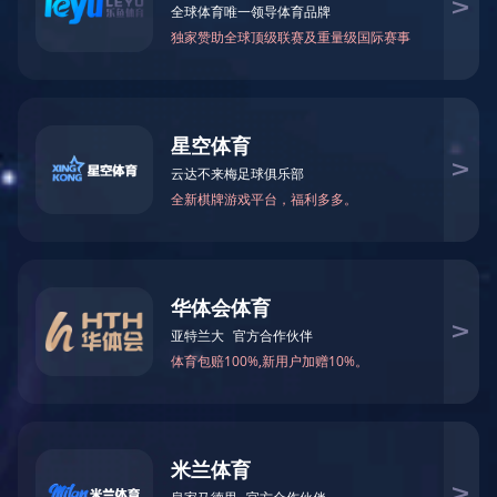
当前位置：
乐鱼体育(中国)官方网站
>
关于我们
>
联系我们
栏目导航-MENU
资质荣誉