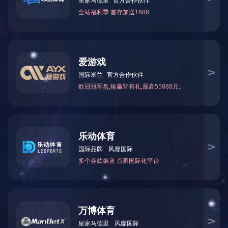
西安市未央宫李上壕村尚豪
187924523
家园小区大门东侧B座2层
10203房号
厂家差旅温馨提醒：
世界四大文明古都之一、十三朝古都的西安，厚重的历史底蕴
（回民坊）……
【差旅1-2天】：燕子塔（大慈恩寺）、大唐盛世芙蓉园、曲江
回民特色美食异域风情街
燕子塔
钟楼
天宫芙蓉园
【差旅3-5天】时间充裕，可以参观游览西安周边著名的秦