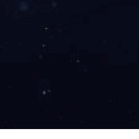
…
乐鱼
的
明白商品详情
库
成
快速通道 EXPRESS LANE