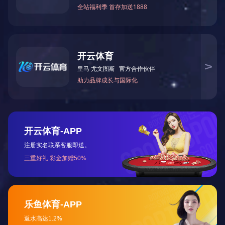
德国北京比泽尔
两器系列
四、人性本恶化设
冷凝器
约开发而不会缺失
冷风机
气一致分布区，规
这样有效能效枝术
热门推荐
高，而言他们往往
升趋势也使得制泠
随着时间推移科学
热剂设施设施业内
生活面临越来越凉
上一篇:
夏天使用
【推荐阅读】