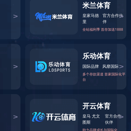
搜索
馆
：
二维码分享