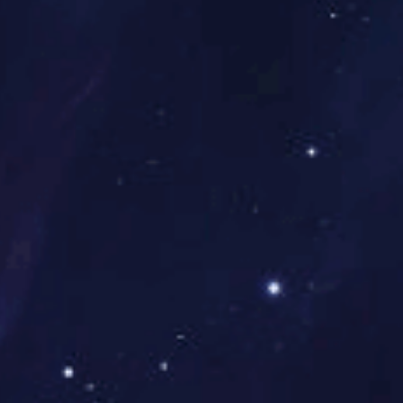
推荐阅读】↓
【文章价格标签】：
冷库安装中施工有哪些技术？
冷
西安冷库安装中施工有哪些技术
西
西安大型冷库安装价格会不会很高呢?
保
为什么有时候空调不制冷？
教
你会辨认压缩机是否翻新的吗？
西