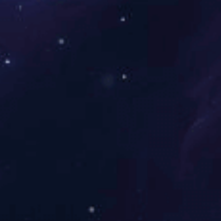
蔬菜预冷库
咨询热线 4008015683
地址：西安市未央宫李上壕村
尚豪家园小区大门东侧B座2层
10203房号