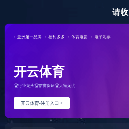
乐鱼体育(中国)官方网站
欢迎光临乐鱼体育(中国)官方网站-LEYU SPORTS 官方网站！
乐鱼体育(中国)官方网站-LEYU SPORTS
冷
关于我们
联系我们