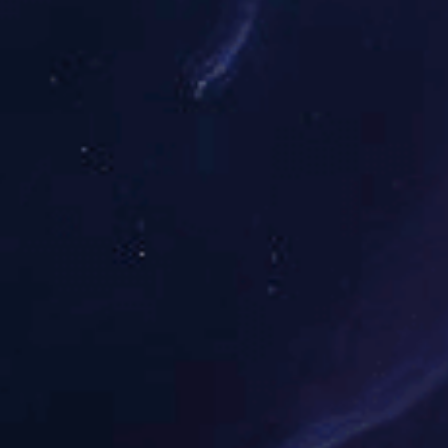
德国北京比泽尔
【
两器系列
冷凝器
冷风机
热门推荐