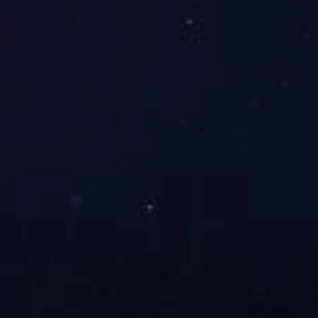
乐鱼体育(中国)官方网站-LEYU SPORTS 食品速冻隧道
…
知道详情介绍
安康石泉速冻隧道冷库安装