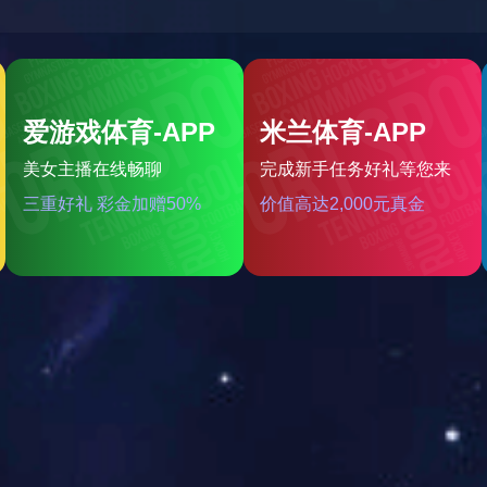
制冷设备
西安乐鱼体育(中国)官方网站-LEYU SPORTS
有限
篇:
西安赛瑞喜来登酒店
下一