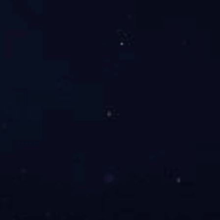
乐鱼体育(中国)官方网站-LEYU SPORTS 苹果冷库安装案例
…
了解详细情况