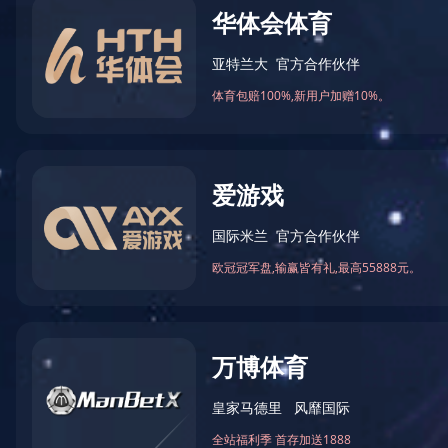
当前位置：
乐鱼体育(中国)官方网站
>
合作客户
业务中心
Business Center
冷库工程
厨房冷库
保鲜冷库