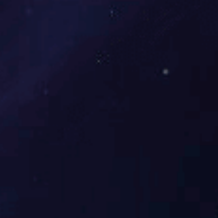
工程案例
CASE SHOW