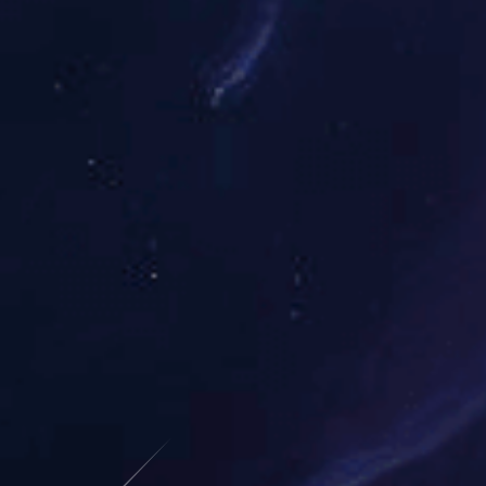
【
德国北京比泽尔
两器系列
冷凝器
冷风机
热门推荐