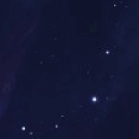
推荐阅读】↓
【文章性子】：
冷库安装中施工有哪些技术？
西
在设计冷库时，有哪些需要注意的事项吗？
建
冷库维修常见故障及处理方法？
冷
有关冷库在安装以及保养上的注意事项
冷
冷库安装维修是基本，节能降耗才是根本！
西