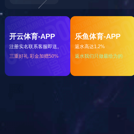
医药冷库
速冻冷库
饮品冷库
乳品冷库
预冷冷库
果品蔬菜冷库
冷藏冷冻冷库
酒店冷库
宾馆冷库
超市冷库
压缩机系列
上一
江苏雪梅半封闭压缩机
谷轮全封半封压缩机