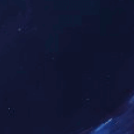
【返回列表】
安冷库设备常见的故障都有哪些呢？
设西安冷库都用到哪些材料
库在建设方案设计时，什么地方需要特别注意？
库温度传感器注意事项跟设置问题！
安冷库安装中施工有哪些技术