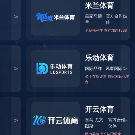
搜索
：
二维码分享