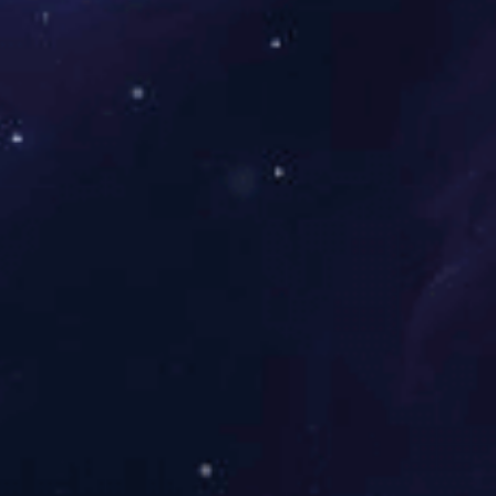
蔬菜预冷库
咨询热线 4008015683
地址：西安市未央宫李上壕村
尚豪家园小区大门东侧B座2层
10203房号