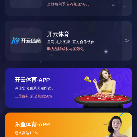
德国北京比泽尔
两器系列
冷凝器
冷风机
热门推荐
冷饮食品类冷
管。冷饮冷库较重
雪糕冷库的设计要点
但是地面要平整。
冷饮冷库的蒸发器
度过高而导致冷饮
冷库用的制冷机与
选形式，它有简单
冷却机 的肾脏是
机 ，氟机冷却机