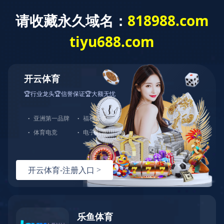
乐鱼体育(中国)官方网站
欢迎光临乐鱼体育(中国)官方网站-LEYU SPORTS 官方网站！
乐鱼体育(中国)官方网站-LEYU SPORTS
冷库工程
关于我们
联系我们