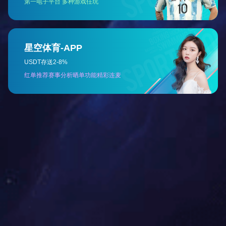
超市配送冷库
食品冷冻库