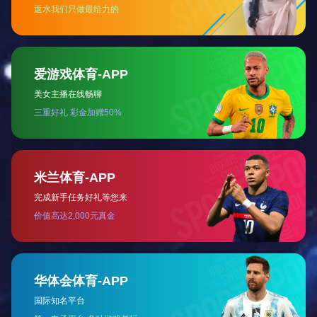
宾馆双温冷库
食品速冻隧道