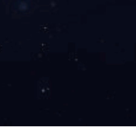
…
乐鱼
新
清楚商品详情
尚
放
快速通道 EXPRESS LANE