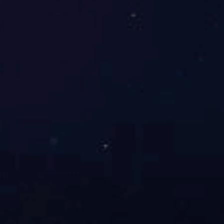
乐鱼体育(中国)官方网站-LEYU SPORTS 蔬菜保鲜库
…
…
理解淘宝手机端
乐鱼体育(中国)官方网站-LEYU SPORTS 气调保鲜库工程案例
安